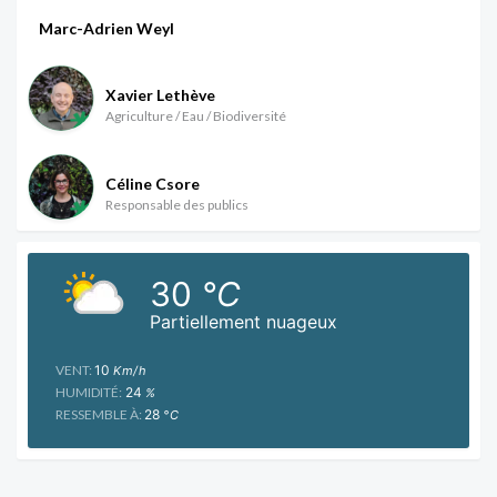
Marc-Adrien Weyl
Xavier Lethève
Agriculture / Eau / Biodiversité
Céline Csore
Responsable des publics
30
°C
Partiellement nuageux
VENT:
10
Km/h
HUMIDITÉ:
24
%
RESSEMBLE À:
28
°C