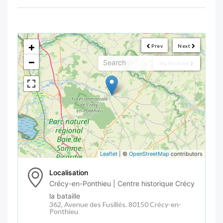
<!--
-->
+
Prev
Next
−
My Position
Leaflet
| ©
OpenStreetMap
contributors
Localisation
Crécy-en-Ponthieu | Centre historique Crécy
la bataille
362, Avenue des Fusillés. 80150 Crécy-en-
Ponthieu