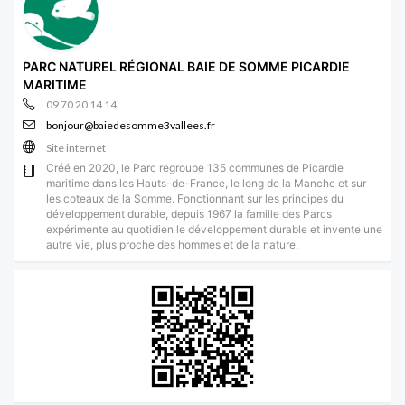
PARC NATUREL RÉGIONAL BAIE DE SOMME PICARDIE
MARITIME
09 70 20 14 14
bonjour@baiedesomme3vallees.fr
Site internet
Créé en 2020, le Parc regroupe 135 communes de Picardie
maritime dans les Hauts-de-France, le long de la Manche et sur
les coteaux de la Somme. Fonctionnant sur les principes du
développement durable, depuis 1967 la famille des Parcs
expérimente au quotidien le développement durable et invente une
autre vie, plus proche des hommes et de la nature.