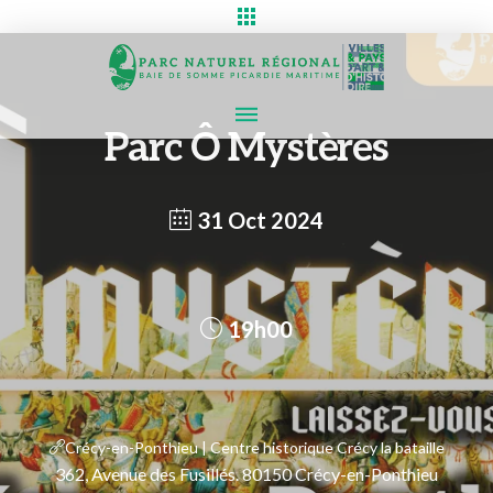
Parc Ô Mystères
31 Oct 2024
19h00
Crécy-en-Ponthieu | Centre historique Crécy la bataille
362, Avenue des Fusillés. 80150 Crécy-en-Ponthieu