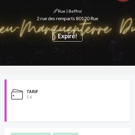
Rue | Beffroi
2 rue des remparts 80120 Rue
Expiré!
TARIF
5 €