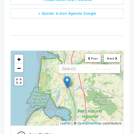
+ Ajouter à mon Agenda Google
<!--
-->
+
Prev
Next
−
My Position
Leaflet
| ©
OpenStreetMap
contributors