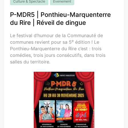
Culture & Spectacle
Evenement
P-MDR5 | Ponthieu-Marquenterre
du Rire | Réveil de dingue
Le festival d’humour de la Communauté de
e
communes revient pour sa 5
édition ! Le
Ponthieu-Marquenterre du Rire c’est : trois
comédies, trois jours consécutifs, dans trois
salles du territoire.