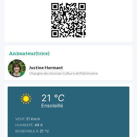
Animateur(trice)
Justine Hermant
Chargée de mission Culture et Patrimoine
21
°C
Ensoleillé
VENT:
21
Km/h
HUMIDITÉ:
49
%
RESSEMBLE À:
21
°C