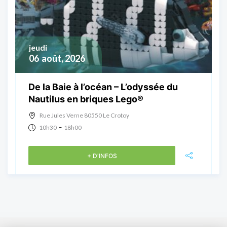
jeudi
06
août, 2026
De la Baie à l’océan – L’odyssée du
Nautilus en briques Lego®
Rue Jules Verne 80550 Le Crotoy
-
10h30
18h00
+ D'INFOS