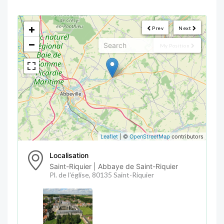
<!--
-->
+
Prev
Next
−
My Position
Leaflet
| ©
OpenStreetMap
contributors
Localisation
Saint-Riquier | Abbaye de Saint-Riquier
Pl. de l'église, 80135 Saint-Riquier