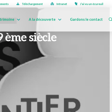
ements
Téléchargement
Intranet
J’ai vu un écureuil
trimoine
A la découverte
Gardons le contact
9 ème siècle