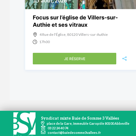
15
août, 2026
Focus sur l’église de Villers-sur-
Authie et ses vitraux
4 Rue de l'Église, 80120 Villers-sur-Authie
17h00
JE RÉSERVE
Syndicat mixte Baie de Somme 3 Vallées
place de la Gare, Immeuble Garopôle 80100 Abbeville
03 22 24 40 74
contact@baiedesomme3vallees.fr