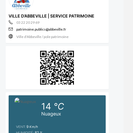
VILLE D’ABBEVILLE | SERVICE PATRIMOINE
03 22 20 29 69
patrimoine.publics@abbeville.fr
Ville d'Abbeville / pole patrimoine
14
°C
Nuageux
VENT:
9
Km/h
HUMIDITÉ:
82
%