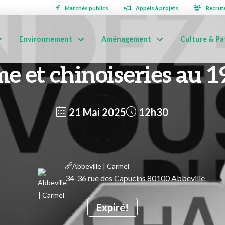
Marchés publics
Appels à projets
Recrut
Environnement
Aménagement
Culture & Pa
e et chinoiseries au 1
21 Mai 2025
12h30
Abbeville | Carmel
34-36 rue des Capucins 80100 Abbeville
Expiré!