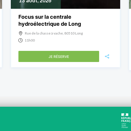
13
août, 2026
Focus sur la centrale
hydroélectrique de Long
Rue de la chasse à vache, 80510 Long
11h00
JE RÉSERVE