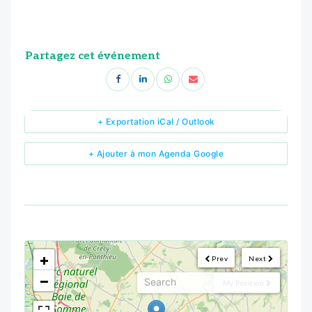
Partagez cet événement
+ Exportation iCal / Outlook
+ Ajouter à mon Agenda Google
<!--
-->
+
Prev
Next
−
My Position