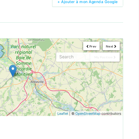
+ Ajouter à mon Agenda Google
Prev
Next
My Position
Leaflet
| ©
OpenStreetMap
contributors