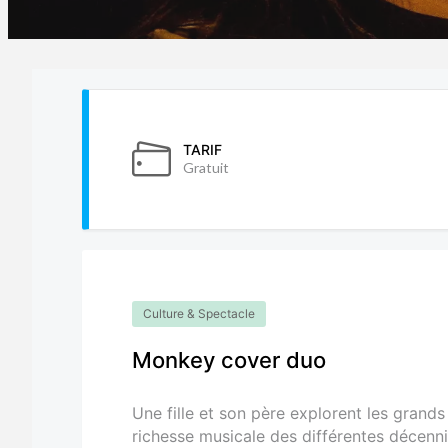
TARIF
Gratuit
Culture & Spectacle
Monkey cover duo
Une fille et son père explorent les grand
richesse musicale des différentes décenni