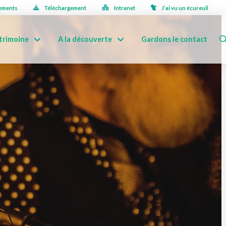
ements
Téléchargement
Intranet
J’ai vu un écureuil
trimoine
A la découverte
Gardons le contact