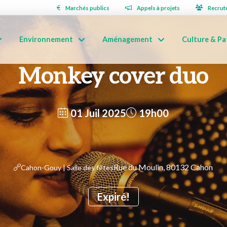
Marchés publics
Appels à projets
Recrut
Environnement
Aménagement
Culture & Pa
Monkey cover duo
01 Juil 2025
19h00
Rue du Moulin, 80132 Cahon
Cahon-Gouy | Salle des fêtes
Expiré!