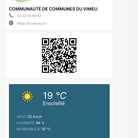
COMMUNAUTÉ DE COMMUNES DU VIMEU
03 22 30 40 42
https://ccvimeu.fr/
19
°C
Ensoleillé
VENT:
20
Km/h
HUMIDITÉ:
64
%
RESSEMBLE À:
19
°C