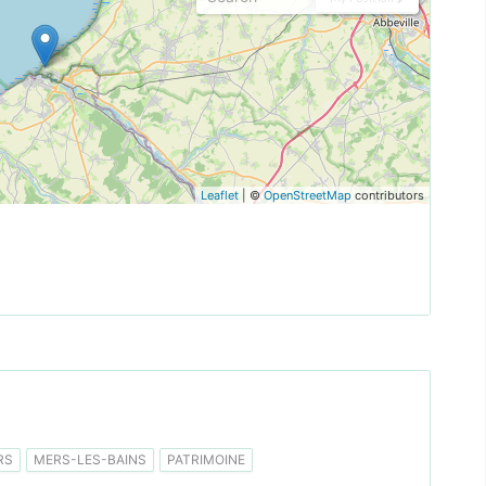
Leaflet
| ©
OpenStreetMap
contributors
RS
MERS-LES-BAINS
PATRIMOINE