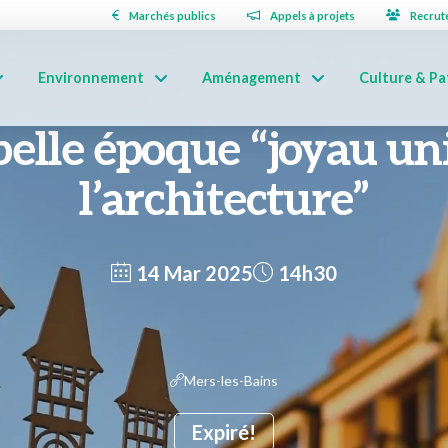
Marchés publics
Appels à projets
Recrut
Environnement
Aménagement
Culture & Pa
 belle époque “joyau un
l’architecture”
14 Mar 2025
14h30
Mers-les-Bains
Expiré!