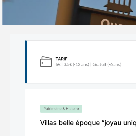
TARIF
6€ | 3.5€ (-12 ans) | Gratuit (-6 ans)
Patrimoine & Histoire
Villas belle époque “joyau uniq