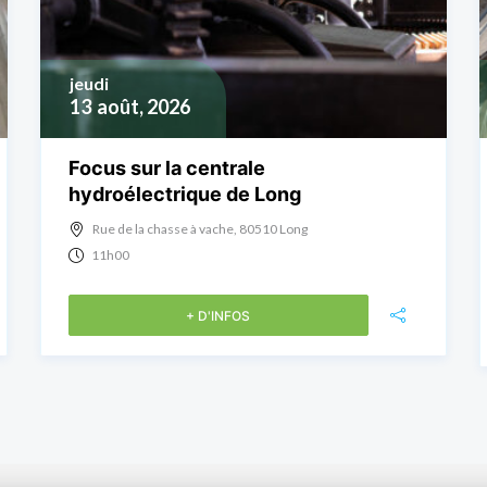
jeudi
13
août, 2026
Focus sur la centrale
hydroélectrique de Long
Rue de la chasse à vache, 80510 Long
11h00
+ D'INFOS