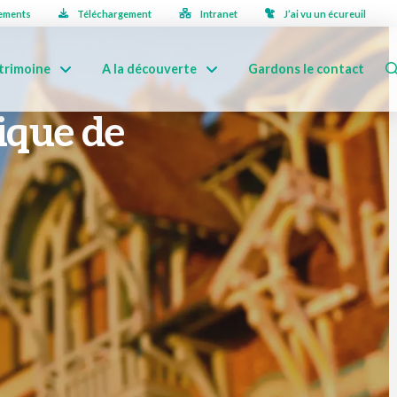
ements
Téléchargement
Intranet
J’ai vu un écureuil
trimoine
A la découverte
Gardons le contact
ique de