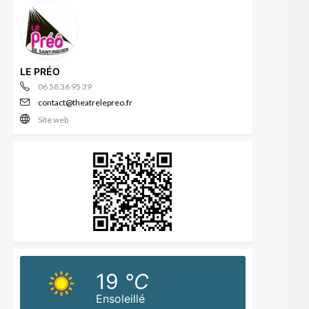
LE PRÉO
06 58 36 95 39
contact@theatrelepreo.fr
Site web
19
°C
Ensoleillé