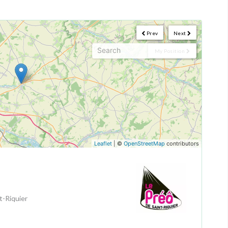
Prev
Next
My Position
Leaflet
| ©
OpenStreetMap
contributors
t-Riquier