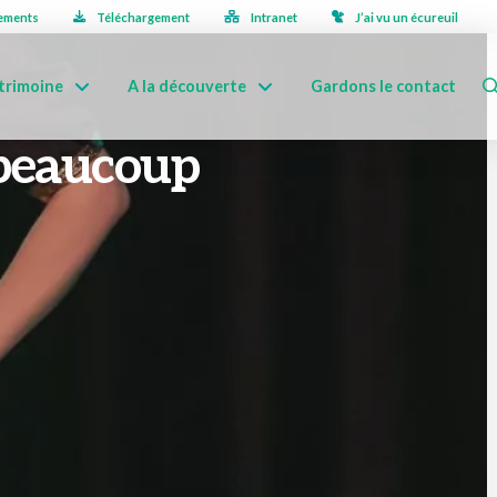
ements
Téléchargement
Intranet
J’ai vu un écureuil
trimoine
A la découverte
Gardons le contact
beaucoup