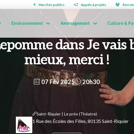
Marchés publics
Appels à projets
Recrut
Environnement
Aménagement
Culture & Pa
epomme dans Je vais 
mieux, merci !
07 Fév 2025
20h30
Saint-Riquier | Le préo (Théatre)
1 Rue des Écoles des Filles, 80135 Saint-Riquier