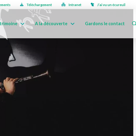
ements
Téléchargement
Intranet
J’ai vu un écureuil
trimoine
A la découverte
Gardons le contact