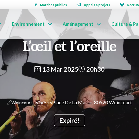
Marchés publics
Appels à projets
Recrut
Environnement
Aménagement
Culture & Pa
L’œil et l’oreille
13 Mar 2025
20h30
Place De La Mairie, 80520 Woincourt
Woincourt | Vim'Arts
Expiré!