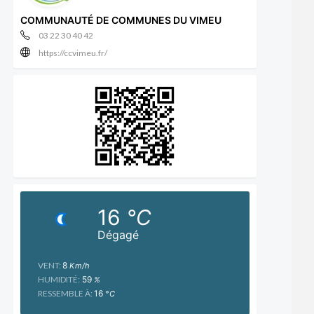
COMMUNAUTÉ DE COMMUNES DU VIMEU
03 22 30 40 42
https://ccvimeu.fr/
16
°C
Dégagé
VENT:
8
Km/h
HUMIDITÉ:
59
%
RESSEMBLE À:
16
°C