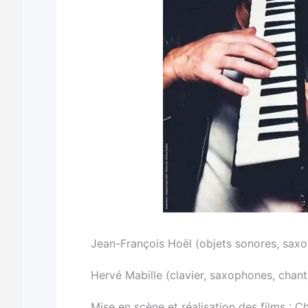
Jean-François Hoël (objets sonores, saxop
Hervé Mabille (clavier, saxophones, chant
Mise en scène et réalisation des films : Ch