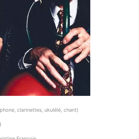
hone, clarinettes, ukulélé, chant)
)
ristine François