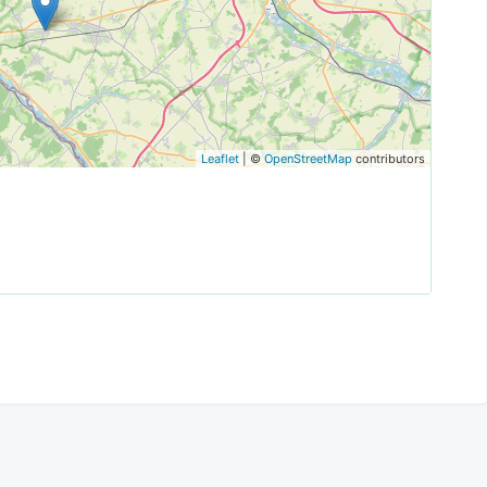
Leaflet
| ©
OpenStreetMap
contributors