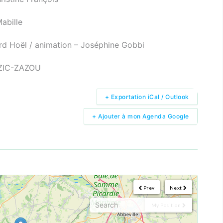
abille
rd Hoël / animation – Joséphine Gobbi
ZIC-ZAZOU
+ Exportation iCal / Outlook
+ Ajouter à mon Agenda Google
Prev
Next
My Position