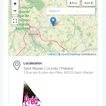
+
Prev
Next
−
My Position
Leaflet
| ©
OpenStreetMap
contributors
Localisation
Saint-Riquier | Le préo (Théatre)
1 Rue des Écoles des Filles, 80135 Saint-Riquier