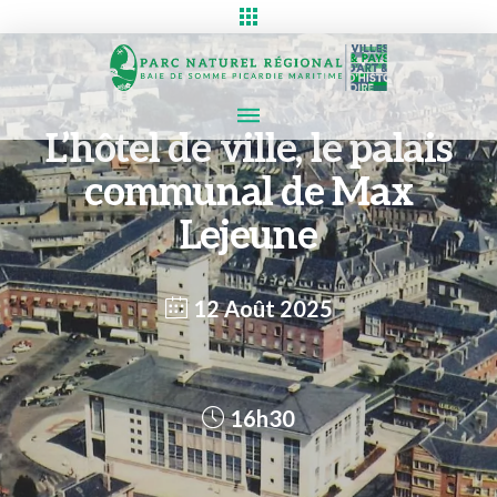
L’hôtel de ville, le palais
communal de Max
Lejeune
12 Août 2025
16h30