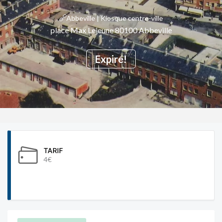
Abbeville | Kiosque centre-ville
place Max Lejeune 80100 Abbeville
Expiré!
TARIF
4€