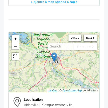
+ Ajouter à mon Agenda Google
<!--
-->
+
Prev
Next
−
My Position
Leaflet
| ©
OpenStreetMap
contributors
Localisation
Abbeville | Kiosque centre-ville