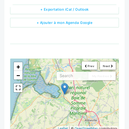
+ Exportation iCal / Outlook
+ Ajouter à mon Agenda Google
<!--
-->
+
Prev
Next
−
My Position
Leaflet
| ©
OpenStreetMap
contributors