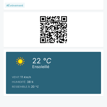
#Événement
22
°C
Ensoleillé
VENT:
11
Km/h
HUMIDITÉ:
38
%
RESSEMBLE À:
20
°C