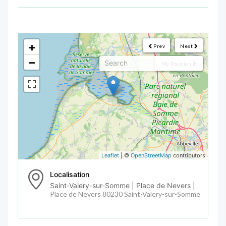
<!--
-->
+
Prev
Next
−
My Position
Leaflet
| ©
OpenStreetMap
contributors
Localisation
Saint-Valery-sur-Somme | Place de Nevers |
Place de Nevers 80230 Saint-Valery-sur-Somme