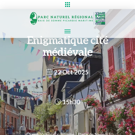
Enigmatique cité
médiévale
22 Oct 2025
15h30
Saint-Valery-sur-Somme | Place de Nevers |