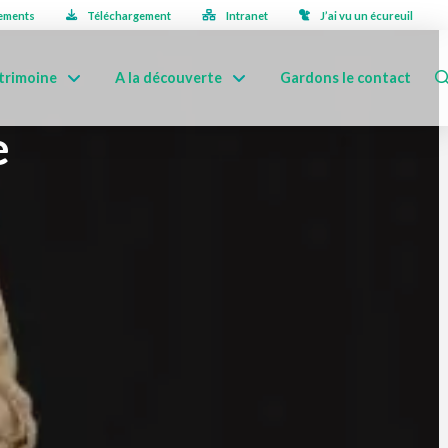
ements
Téléchargement
Intranet
J’ai vu un écureuil
trimoine
A la découverte
Gardons le contact
e