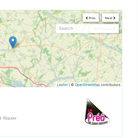
Prev
Next
My Position
Leaflet
| ©
OpenStreetMap
contributors
t-Riquier