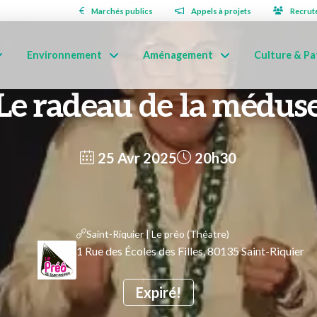
Marchés publics
Appels à projets
Recrut
Environnement
Aménagement
Culture & Pa
Le radeau de la médus
25 Avr 2025
20h30
Saint-Riquier | Le préo (Théatre)
1 Rue des Écoles des Filles, 80135 Saint-Riquier
Expiré!