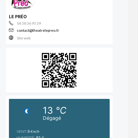
LE PRÉO
06 58 36 95 39
contact@theatrelepreo.fr
Site web
13
°C
Dégagé
VENT:
9
Km/h
HUMIDITÉ:
83
%