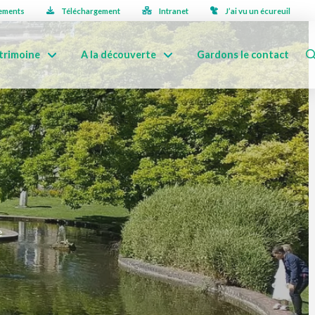
ements
Téléchargement
Intranet
J’ai vu un écureuil
trimoine
A la découverte
Gardons le contact
e