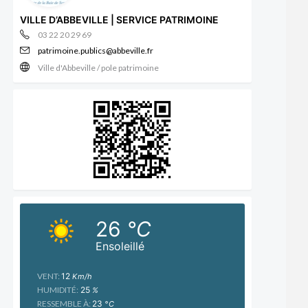
VILLE D’ABBEVILLE | SERVICE PATRIMOINE
03 22 20 29 69
patrimoine.publics@abbeville.fr
Ville d'Abbeville / pole patrimoine
26
°C
Ensoleillé
VENT:
12
Km/h
HUMIDITÉ:
25
%
RESSEMBLE À:
23
°C