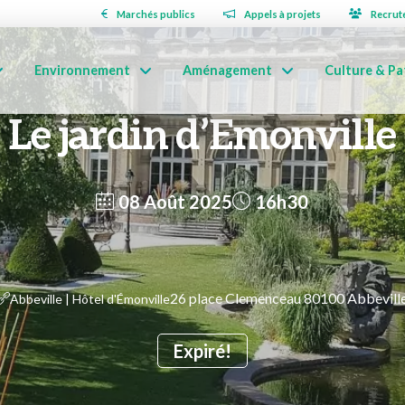
Marchés publics
Appels à projets
Recrut
Environnement
Aménagement
Culture & Pa
Le jardin d’Emonville
08 Août 2025
16h30
26 place Clemenceau 80100 Abbevill
Abbeville | Hôtel d'Émonville
Expiré!