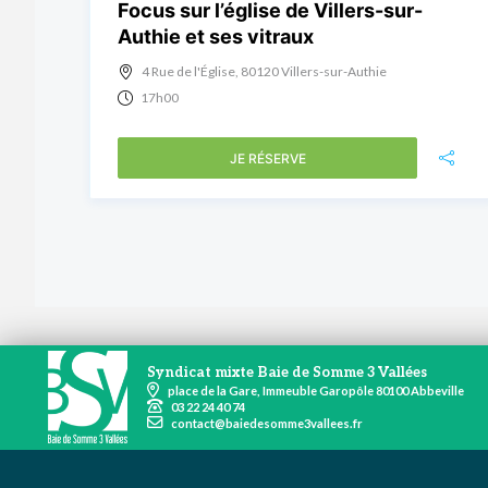
Focus sur l’église de Villers-sur-
Authie et ses vitraux
4 Rue de l'Église, 80120 Villers-sur-Authie
17h00
JE RÉSERVE
Syndicat mixte Baie de Somme 3 Vallées
place de la Gare, Immeuble Garopôle 80100 Abbeville
03 22 24 40 74
contact@baiedesomme3vallees.fr