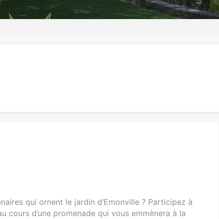
ires qui ornent le jardin d’Emonville ? Participez à
s au cours d’une promenade qui vous emmènera à la