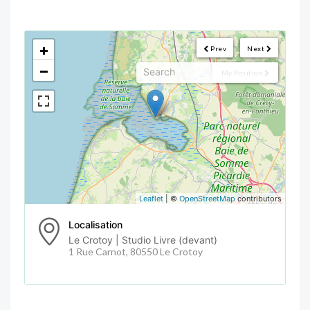
<!--
-->
+
Prev
Next
−
My Position
Leaflet
| ©
OpenStreetMap
contributors
Localisation
Le Crotoy | Studio Livre (devant)
1 Rue Carnot, 80550 Le Crotoy