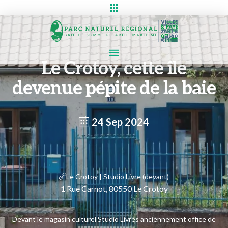
Le Crotoy, cette île
devenue pépite de la baie
24 Sep 2024
Le Crotoy | Studio Livre (devant)
1 Rue Carnot, 80550 Le Crotoy
Devant le magasin culturel Studio Livres anciennement office de