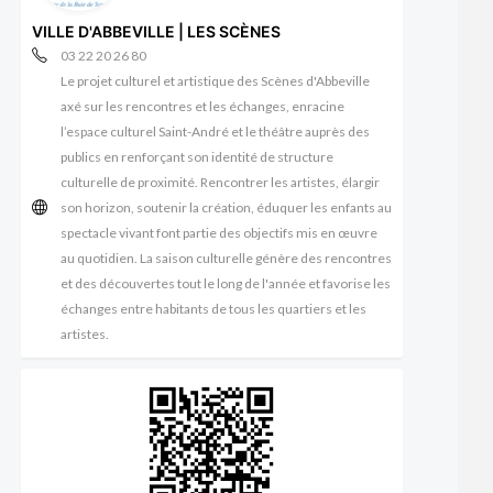
VILLE D'ABBEVILLE | LES SCÈNES
03 22 20 26 80
Le projet culturel et artistique des Scènes d'Abbeville
axé sur les rencontres et les échanges, enracine
l’espace culturel Saint-André et le théâtre auprès des
publics en renforçant son identité de structure
culturelle de proximité. Rencontrer les artistes, élargir
son horizon, soutenir la création, éduquer les enfants au
spectacle vivant font partie des objectifs mis en œuvre
au quotidien. La saison culturelle génère des rencontres
et des découvertes tout le long de l'année et favorise les
échanges entre habitants de tous les quartiers et les
artistes.