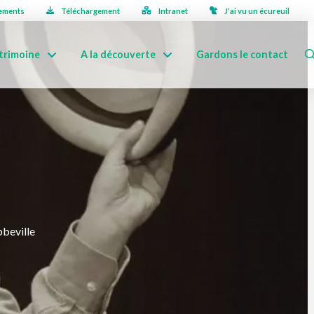
ements
Téléchargement
Intranet
J’ai vu un écureuil
trimoine
A la découverte
Gardons le contact
bbeville