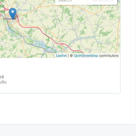
My Position
Leaflet
| ©
OpenStreetMap
contributors
ré
ille