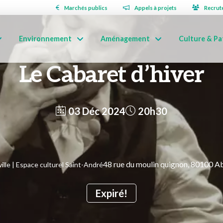
Marchés publics
Appels à projets
Recrut
Environnement
Aménagement
Culture & Pa
Le Cabaret d’hiver
03 Déc 2024
20h30
48 rue du moulin quignon, 80100 A
ille | Espace culturel Saint-André
Expiré!