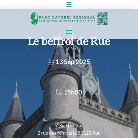
Le beffroi de Rue
13 Sep 2025
15h00
Rue | Beffroi
2 rue des remparts 80120 Rue