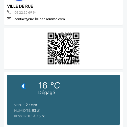
VILLE DE RUE
03 22 25 69 94
contact@rue-baiedesomme.com
16
°C
Dégagé
VENT:
12
Km/h
HUMIDITÉ:
93
%
RESSEMBLE À:
15
°C