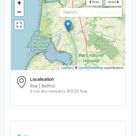
+
Prev
Next
−
My Position
Leaflet
| ©
OpenStreetMap
contributors
Localisation
Rue | Beffroi
2 rue des remparts 80120 Rue