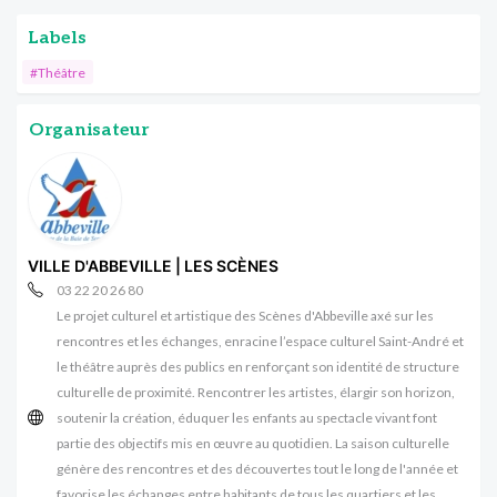
Labels
#Théâtre
Organisateur
VILLE D'ABBEVILLE | LES SCÈNES
03 22 20 26 80
Le projet culturel et artistique des Scènes d'Abbeville axé sur les
rencontres et les échanges, enracine l’espace culturel Saint-André et
le théâtre auprès des publics en renforçant son identité de structure
culturelle de proximité. Rencontrer les artistes, élargir son horizon,
soutenir la création, éduquer les enfants au spectacle vivant font
partie des objectifs mis en œuvre au quotidien. La saison culturelle
génère des rencontres et des découvertes tout le long de l'année et
favorise les échanges entre habitants de tous les quartiers et les