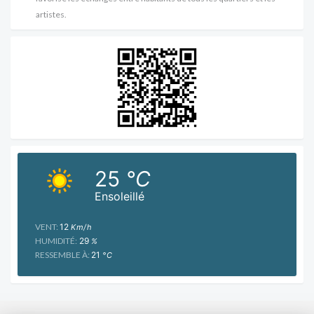
artistes.
25
°C
Ensoleillé
VENT:
12
Km/h
HUMIDITÉ:
29
%
RESSEMBLE À:
21
°C