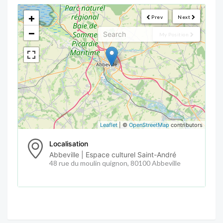
<!--
-->
+
Prev
Next
−
My Position
Leaflet
| ©
OpenStreetMap
contributors
Localisation
Abbeville | Espace culturel Saint-André
48 rue du moulin quignon, 80100 Abbeville