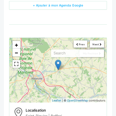
+ Ajouter à mon Agenda Google
<!--
-->
+
Prev
Next
−
My Position
Leaflet
| ©
OpenStreetMap
contributors
Localisation
Saint-Riquier | Beffroi