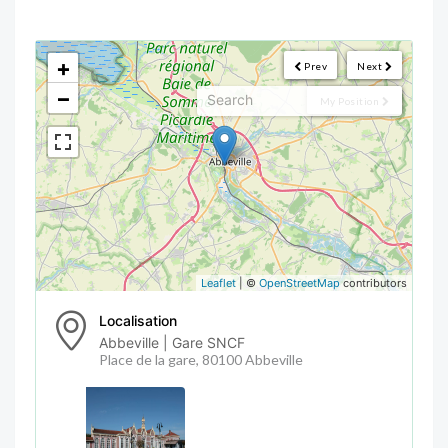
<!--
-->
+
Prev
Next
−
My Position
Leaflet
| ©
OpenStreetMap
contributors
Localisation
Abbeville | Gare SNCF
Place de la gare, 80100 Abbeville