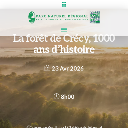
La forêt de Crécy, 1000
ans d’histoire
23 Avr 2026
8h00
Crécy-en-Ponthieu | Clairière du Muguet