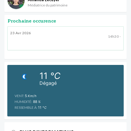
Médiatrice du patrimoine
Prochaine occurence
23 Avr 2026
14h30 -
11
°C
Dégagé
VENT:
5
Km/h
HUMIDITÉ:
88
%
RESSEMBLE À:
11
°C