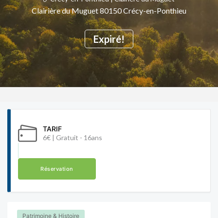
Clairière du Muguet 80150 Crécy-en-Ponthieu
Expiré!
TARIF
6€ | Gratuit - 16ans
Réservation
Patrimoine & Histoire