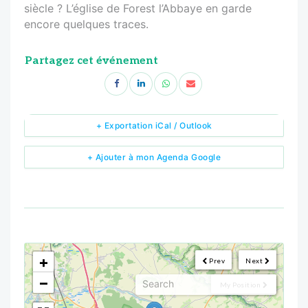
siècle ? L’église de Forest l’Abbaye en garde
encore quelques traces.
Partagez cet événement
+ Exportation iCal / Outlook
+ Ajouter à mon Agenda Google
<!--
-->
+
Prev
Next
−
My Position