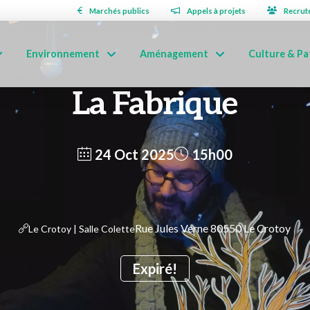
Marchés publics
Appels à projets
Recrut
Environnement
Aménagement
Culture & Pa
La Fabrique
24 Oct 2025
15h00
Rue Jules Verne 80550 Le Crotoy
Le Crotoy | Salle Colette
Expiré!