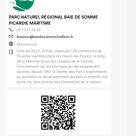
PARC NATUREL RÉGIONAL BAIE DE SOMME
PICARDIE MARITIME
09 70 20 14 14
bonjour@baiedesomme3vallees.fr
Site internet
Créé en 2020, le Parc regroupe 135 communes de
Picardie maritime dans les Hauts-de-France, le long
de la Manche et sur les coteaux de la Somme.
Fonctionnant sur les principes du développement
durable, depuis 1967 la famille des Parcs expérimente
au quotidien le développement durable et invente une
autre vie, plus proche des hommes et de la nature.