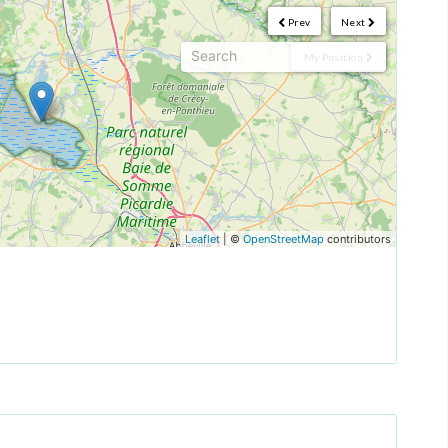
Prev
Next
My Position
Leaflet
| ©
OpenStreetMap
contributors