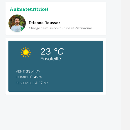
Animateur(trice)
Etienne Roussez
Chargé de mission Culture et Patrimoine
23
°C
Ensoleillé
VENT:
33
Km/h
HUMIDITÉ:
49
%
RESSEMBLE À:
17
°C