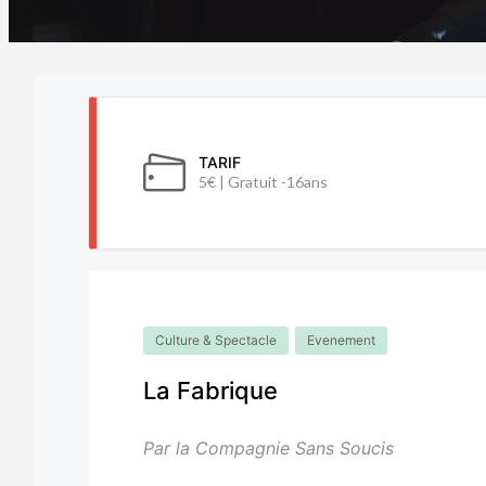
TARIF
5€ | Gratuit -16ans
Culture & Spectacle
Evenement
La Fabrique
Par la Compagnie Sans Soucis