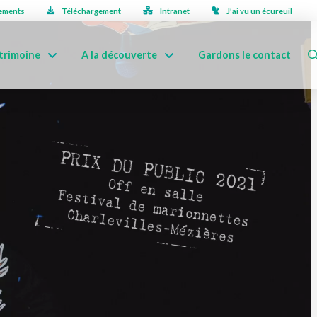
ements
Téléchargement
Intranet
J’ai vu un écureuil
trimoine
A la découverte
Gardons le contact