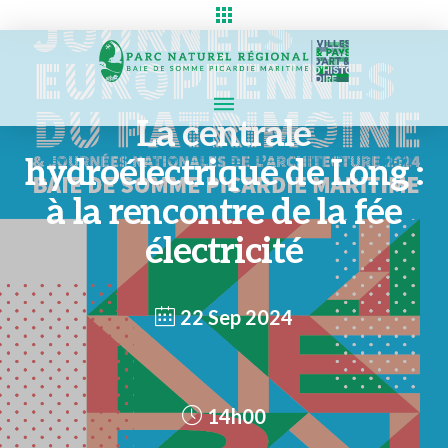
La centrale
hydroélectrique de Long :
à la rencontre de la fée
électricité
22 Sep 2024
14h00