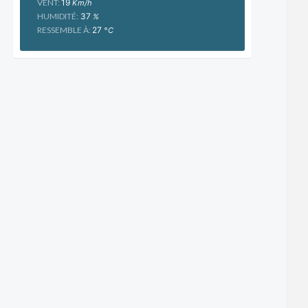
VENT:
19
Km/h
HUMIDITÉ:
37
%
RESSEMBLE À:
27
°C