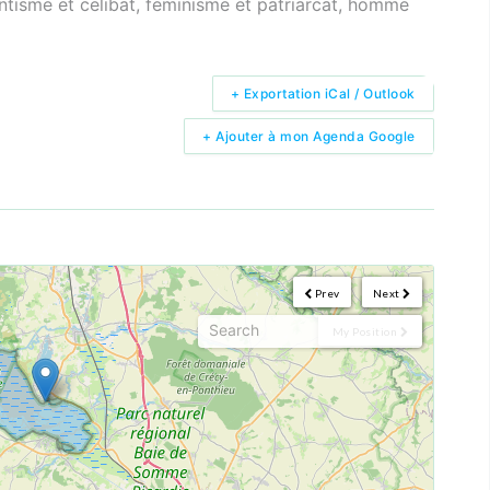
ntisme et celibat, feminisme et patriarcat, homme
+ Exportation iCal / Outlook
+ Ajouter à mon Agenda Google
Prev
Next
My Position