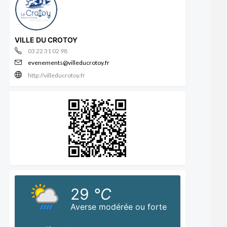
VILLE DU CROTOY
03 22 31 02 98
evenements@villeducrotoy.fr
http://villeducrotoy.fr
29
°C
Averse modérée ou forte