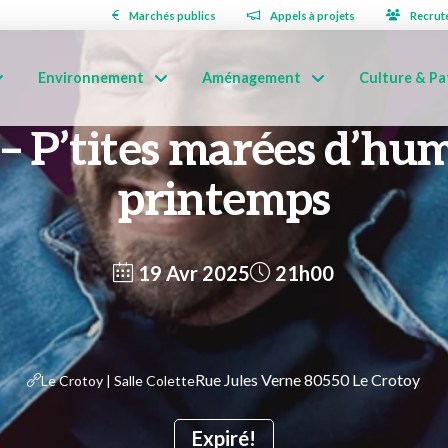
Marchés publics
Appels à projets
Recrut
Environnement
Aménagement
Culture & Pa
 – P’tites marées d’hu
printemps
19 Avr 2025
21h00
Rue Jules Verne 80550 Le Crotoy
Le Crotoy | Salle Colette
Expiré!