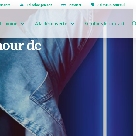
ements
Téléchargement
Intranet
J’ai vu un écureuil
trimoine
A la découverte
Gardons le contact
mour de