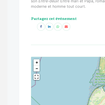
son
Entre-deux
! Entre mari et Papa, roma
moderne et homme tout court.
Partagez cet événement
<!--
-->
+
−