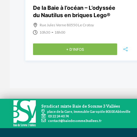
De la Baie à l’océan – L’odyssée
du Nautilus en briques Lego®
Rue Jules Verne 80550 Le Crotoy
-
10h30
18h00
+ D'INFOS
Syndicat mixte Baie de Somme 3 Vallées
place de la Gare, Immeuble Garopôle 80100 Abbeville
03 22 24 40 74
contact@baiedesomme3vallees.fr