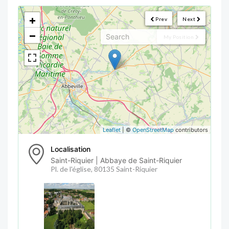
<!--
-->
+
Prev
Next
−
My Position
Leaflet
| ©
OpenStreetMap
contributors
Localisation
Saint-Riquier | Abbaye de Saint-Riquier
Pl. de l'église, 80135 Saint-Riquier