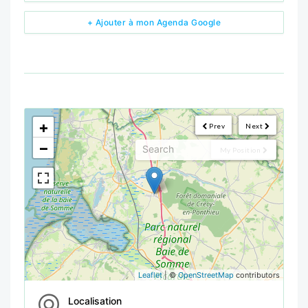
+ Ajouter à mon Agenda Google
<!--
-->
+
Prev
Next
−
My Position
Leaflet
| ©
OpenStreetMap
contributors
Localisation