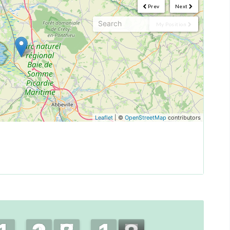
Prev
Next
My Position
Leaflet
| ©
OpenStreetMap
contributors