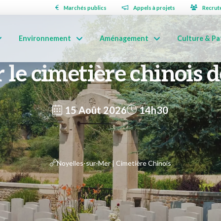
Marchés publics
Appels à projets
Recrut
Environnement
Aménagement
Culture & Pa
 le cimetière chinois 
15 Août 2026
14h30
Noyelles-sur-Mer | Cimetière Chinois