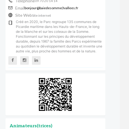
Téléphone
09 70 20 14 14
Email
bonjour@baiedesomme3vallees.fr
Site Web
Site internet
Créé en 2020, le Parc regroupe 135 communes de
Picardie maritime dans les Hauts-de-France, le long
de la Manche et sur les coteaux de la Somme.
Fonctionnant sur les principes du développement
durable, depuis 1967 la famille des Parcs expérimente
au quotidien le développement durable et invente une
autre vie, plus proche des hommes et de la nature.
Animateurs(trices)