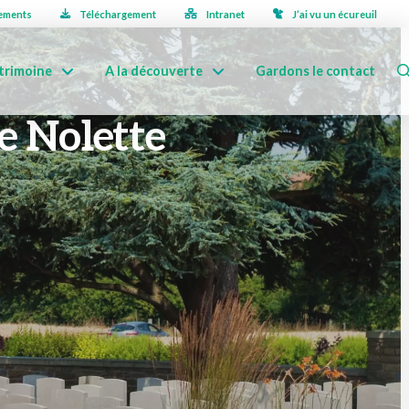
ements
Téléchargement
Intranet
J’ai vu un écureuil
trimoine
A la découverte
Gardons le contact
de Nolette