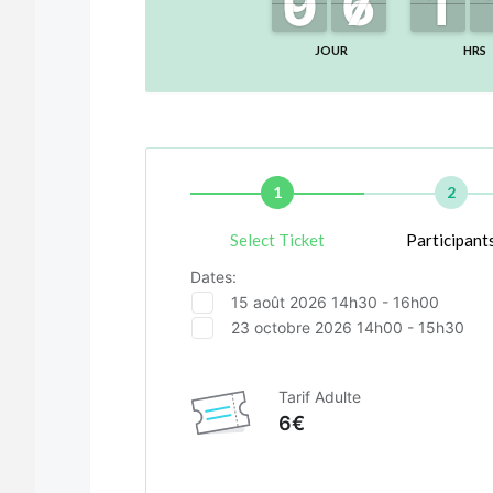
0
0
9
9
6
6
7
7
1
1
1
1
JOUR
HRS
1
2
Select Ticket
Participant
Dates:
15 août 2026 14h30 - 16h00
23 octobre 2026 14h00 - 15h30
Tarif Adulte
6€