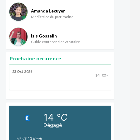
Amanda Lecuyer
Médiatrice du patrimoine
Isis Gosselin
Guide conférencier vacataire
Prochaine occurence
23 Oct 2026
14h00 -
14
°C
Dégagé
VENT:
10
Km/h