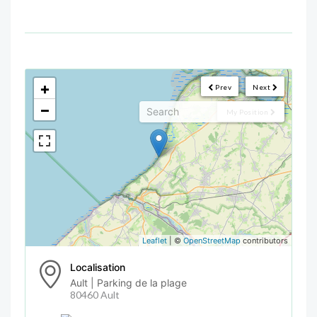
<!--
-->
+
Prev
Next
−
My Position
Leaflet
| ©
OpenStreetMap
contributors
Localisation
Ault | Parking de la plage
80460 Ault