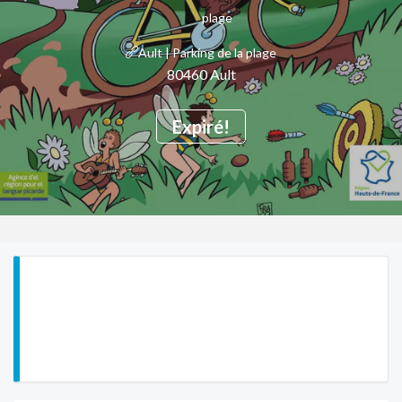
Ault | Parking de la plage
80460 Ault
Expiré!