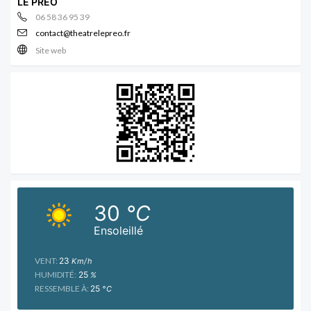
LE PRÉO
06 58 36 95 39
contact@theatrelepreo.fr
Site web
30
°C
Ensoleillé
VENT:
23
Km/h
HUMIDITÉ:
25
%
RESSEMBLE À:
25
°C