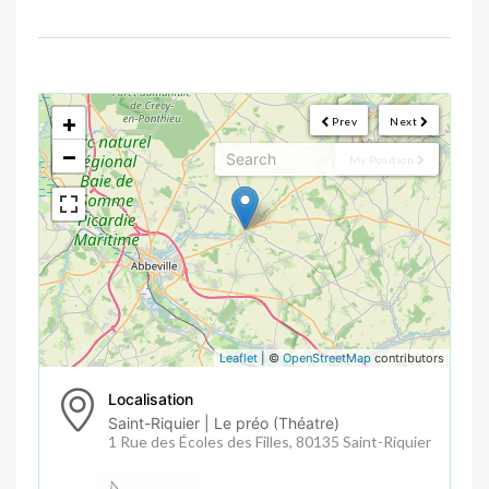
<!--
-->
+
Prev
Next
−
My Position
Leaflet
| ©
OpenStreetMap
contributors
Localisation
Saint-Riquier | Le préo (Théatre)
1 Rue des Écoles des Filles, 80135 Saint-Riquier