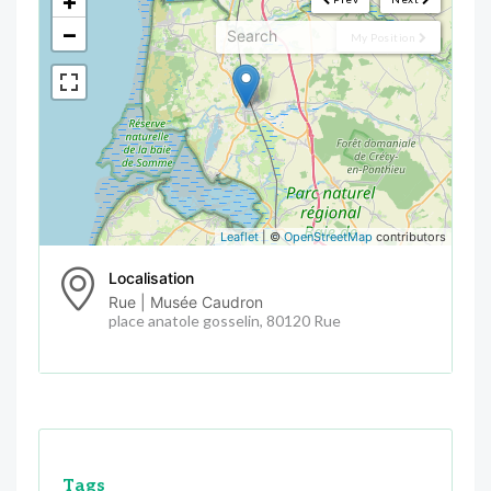
+
−
My Position
Leaflet
| ©
OpenStreetMap
contributors
Localisation
Rue | Musée Caudron
place anatole gosselin, 80120 Rue
Tags