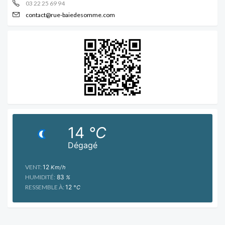
03 22 25 69 94
contact@rue-baiedesomme.com
14
°C
Dégagé
VENT:
12
Km/h
HUMIDITÉ:
83
%
RESSEMBLE À:
12
°C