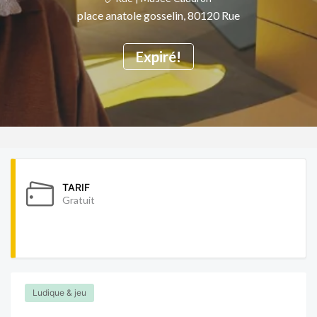
place anatole gosselin, 80120 Rue
Expiré!
TARIF
Gratuit
Ludique & jeu