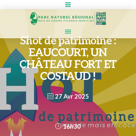
Shot de patrimoine :
EAUCOURT, UN
CHÂTEAU FORT ET
COSTAUD !
27 Avr 2025
16h30