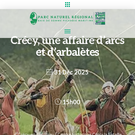
Crécy, une affaire d’arcs
et d’arbalètes
31 Déc 2025
15h00
Crécy-en-Ponthieu | Centre historique Crécy la bataille