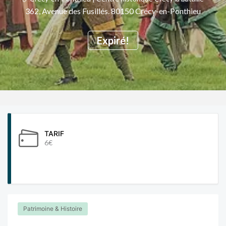
362, Avenue des Fusillés. 80150 Crécy-en-Ponthieu
Expiré!
TARIF
6€
Patrimoine & Histoire