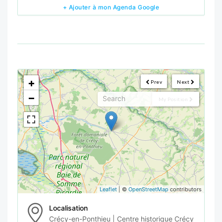
+ Ajouter à mon Agenda Google
<!--
-->
+
Prev
Next
−
My Position
Leaflet
| ©
OpenStreetMap
contributors
Localisation
Crécy-en-Ponthieu | Centre historique Crécy