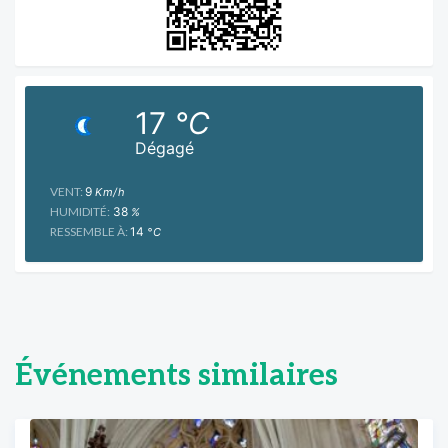
17
°C
Dégagé
VENT:
9
Km/h
HUMIDITÉ:
38
%
RESSEMBLE À:
14
°C
Événements similaires