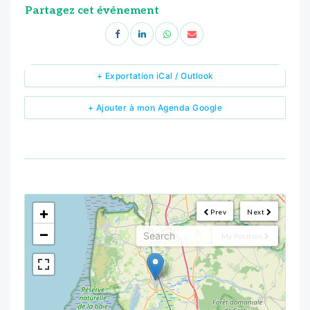
Partagez cet événement
+ Exportation iCal / Outlook
+ Ajouter à mon Agenda Google
<!--
-->
+
Prev
Next
−
My Position