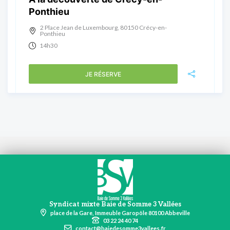
Ponthieu
2 Place Jean de Luxembourg, 80150 Crécy-en-
Ponthieu
14h30
JE RÉSERVE
Syndicat mixte Baie de Somme 3 Vallées
place de la Gare, Immeuble Garopôle 80100 Abbeville
03 22 24 40 74
contact@baiedesomme3vallees.fr