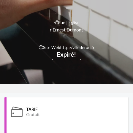
Rue | Église
r Ernest Dumont
Site Web
http://villederue.fr
Expiré!
TARIF
Gratuit