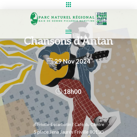
Chansons d’Antan
29 Nov 2024
18h00
Friville-Escarbotin | Café du Centre
5 place Jena Jaurés Friville 80130