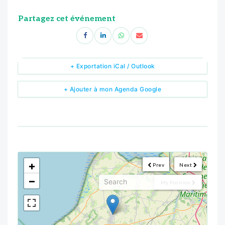
Partagez cet événement
+ Exportation iCal / Outlook
+ Ajouter à mon Agenda Google
<!--
-->
+
Prev
Next
−
My Position