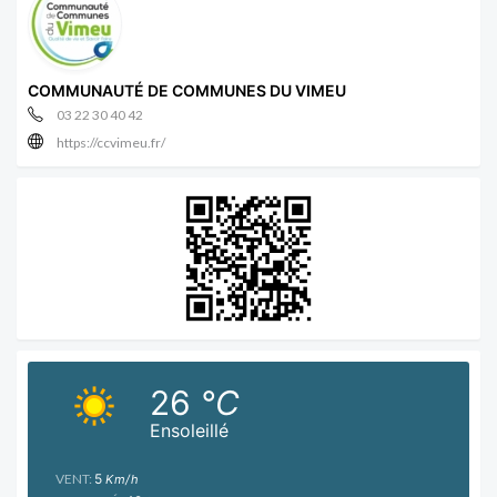
COMMUNAUTÉ DE COMMUNES DU VIMEU
03 22 30 40 42
https://ccvimeu.fr/
26
°C
Ensoleillé
VENT:
5
Km/h