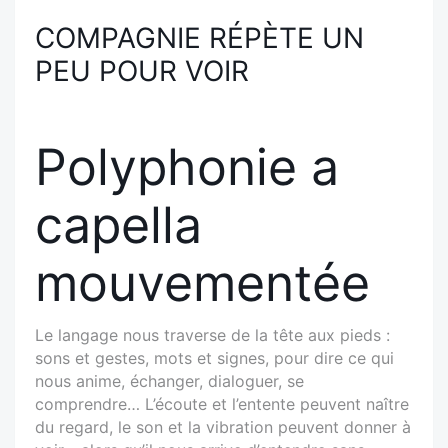
COMPAGNIE RÉPÈTE UN
PEU POUR VOIR
Polyphonie a
capella
mouvementée
Le langage nous traverse de la tête aux pieds :
sons et gestes, mots et signes, pour dire ce qui
nous anime, échanger, dialoguer, se
comprendre… L’écoute et l’entente peuvent naître
du regard, le son et la vibration peuvent donner à