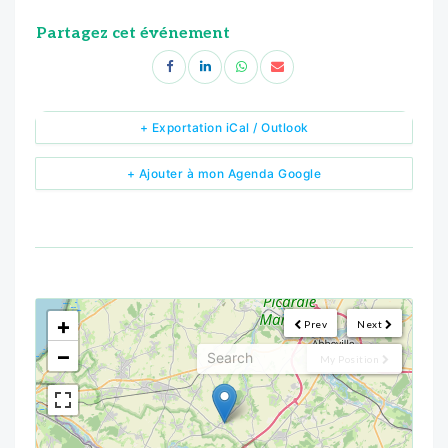
Partagez cet événement
+ Exportation iCal / Outlook
+ Ajouter à mon Agenda Google
<!--
-->
+
Prev
Next
−
My Position