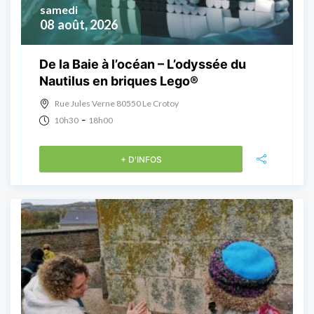
samedi
08
août, 2026
De la Baie à l’océan – L’odyssée du
Nautilus en briques Lego®
Rue Jules Verne 80550 Le Crotoy
-
10h30
18h00
+ D'INFOS