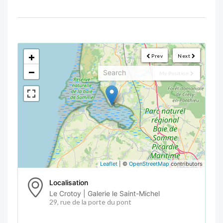
<!--
-->
+
Prev
Next
−
My Position
Leaflet
| ©
OpenStreetMap
contributors
Localisation
Le Crotoy | Galerie le Saint-Michel
29, rue de la porte du pont