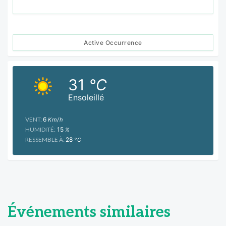
Active Occurrence
31
°C
Ensoleillé
VENT:
6
Km/h
HUMIDITÉ:
15
%
RESSEMBLE À:
28
°C
Événements similaires