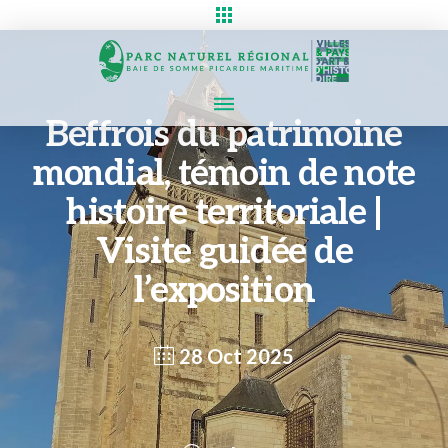
Beffrois du patrimoine
mondial, témoin de note
histoire territoriale |
Visite guidée de
l’exposition
28 Oct 2025