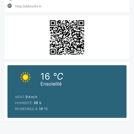
http://abbeville.fr
16
°C
Ensoleillé
VENT:
9
Km/h
HUMIDITÉ:
68
%
RESSEMBLE À:
16
°C