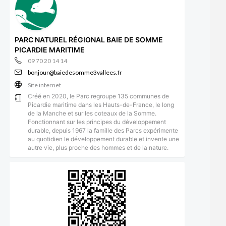
PARC NATUREL RÉGIONAL BAIE DE SOMME
PICARDIE MARITIME
09 70 20 14 14
bonjour@baiedesomme3vallees.fr
Site internet
Créé en 2020, le Parc regroupe 135 communes de
Picardie maritime dans les Hauts-de-France, le long
de la Manche et sur les coteaux de la Somme.
Fonctionnant sur les principes du développement
durable, depuis 1967 la famille des Parcs expérimente
au quotidien le développement durable et invente une
autre vie, plus proche des hommes et de la nature.