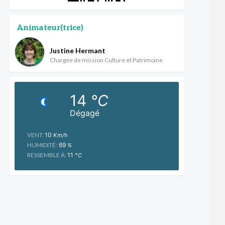
Animateur(trice)
Justine Hermant
Chargée de mission Culture et Patrimoine
14
°C
Dégagé
VENT:
10
Km/h
HUMIDITÉ:
69
%
RESSEMBLE À:
11
°C