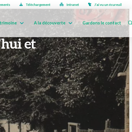
ements
Téléchargement
Intranet
J’ai vu un écureuil
trimoine
A la découverte
Gardons le contact
hui et