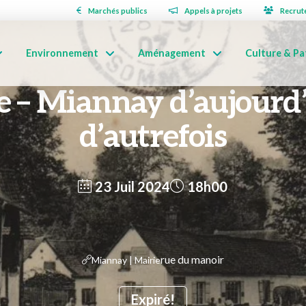
Marchés publics
Appels à projets
Recrut
Environnement
Aménagement
Culture & Pa
e – Miannay d’aujourd’
d’autrefois
23 Juil 2024
18h00
rue du manoir
Miannay | Mairie
Expiré!