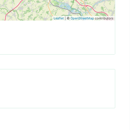
Leaflet
| ©
OpenStreetMap
contributors