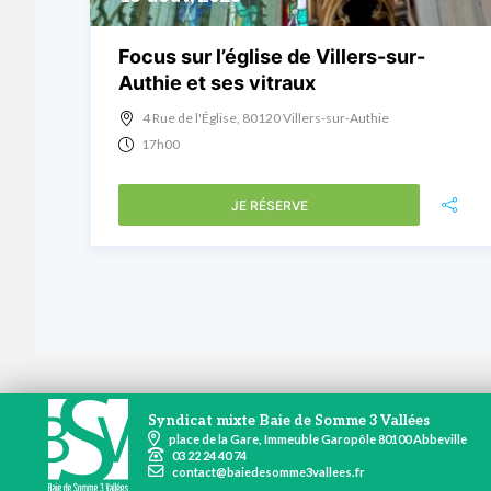
Focus sur l’église de Villers-sur-
Authie et ses vitraux
4 Rue de l'Église, 80120 Villers-sur-Authie
17h00
JE RÉSERVE
Syndicat mixte Baie de Somme 3 Vallées
place de la Gare, Immeuble Garopôle 80100 Abbeville
03 22 24 40 74
contact@baiedesomme3vallees.fr