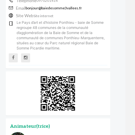
Téléphone
0970201414
Email
bonjour@baiedesomme3vallees.fr
Site Web
Site internet
Le Pays d’art et d’histoire Ponthieu - baie de Somme
regroupe 48 communes de la communauté
d’agglomération de la Baie de Somme et de la
communauté de communes Ponthieu-Marquenterre,
situées au cœur du Parc naturel régional Baie de
Somme Picardie maritime.
Animateur(trice)