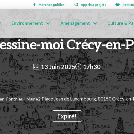
Marchés publics
Appels à projets
Recrut
Environnement
Aménagement
Culture & Pa
dessine-moi Crécy-en-
13 Juin 2025
17h30
2 Place Jean de Luxembourg, 80150 Crécy-en-
en-Ponthieu | Mairie
Expiré!