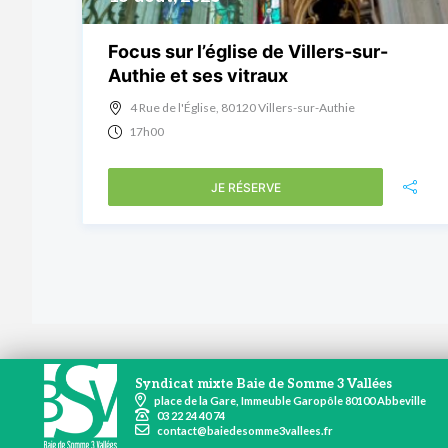
Focus sur l’église de Villers-sur-
Authie et ses vitraux
4 Rue de l'Église, 80120 Villers-sur-Authie
17h00
JE RÉSERVE
Syndicat mixte Baie de Somme 3 Vallées
place de la Gare, Immeuble Garopôle 80100 Abbeville
03 22 24 40 74
contact@baiedesomme3vallees.fr