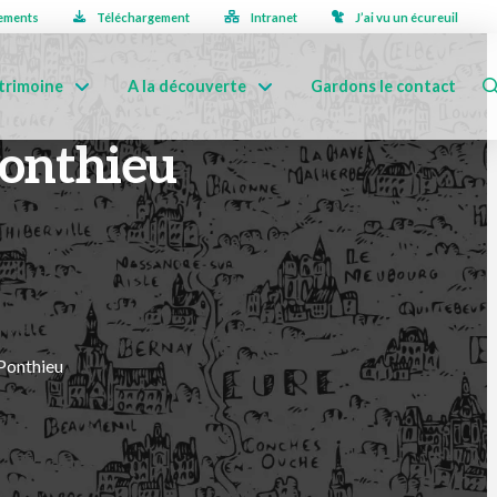
ements
Téléchargement
Intranet
J’ai vu un écureuil
trimoine
A la découverte
Gardons le contact
Ponthieu
Ponthieu