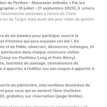
her de Perthes – Manessier intitulée « Par les
raphie » (8 juillet – 21 septembre 2025), il créera
 foisonnantes dessinées à l’encre de Chine
ni ou de Turgot mais aussi des jeux vidéo de gestion
rs de six balades pour participer nourrir la
 et d’histoire qui sera exposée cet été !. En
ne et de Pablo, observez, découvrez, échangez, et
t patrimoine dans chaque commune visitée
 Crécy-en-Ponthieu, Long et Pont-Rémy).
es, touristes de passage, connaisseurs du
e à apporter à l’édifice (ou son crayon à apporter à
verte du patrimoine, interventions dessinées de
t pour ceux qui se sentent l’âme d’artistes
2h, gratuites, sur réservation (jauge limitée).
emins et les routes. Voyages en cartographie » (8