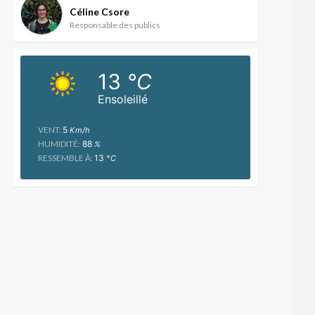
Céline Csore
Responsable des publics
13
°C
Ensoleillé
VENT:
5
Km/h
HUMIDITÉ:
88
%
RESSEMBLE À:
13
°C