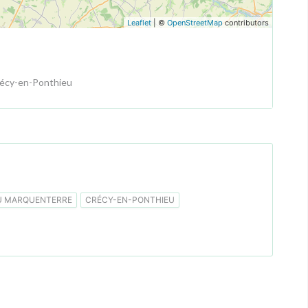
Leaflet
| ©
OpenStreetMap
contributors
récy-en-Ponthieu
U MARQUENTERRE
CRÉCY-EN-PONTHIEU