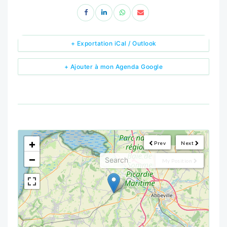
+ Exportation iCal / Outlook
+ Ajouter à mon Agenda Google
<!--
-->
+
Prev
Next
−
My Position