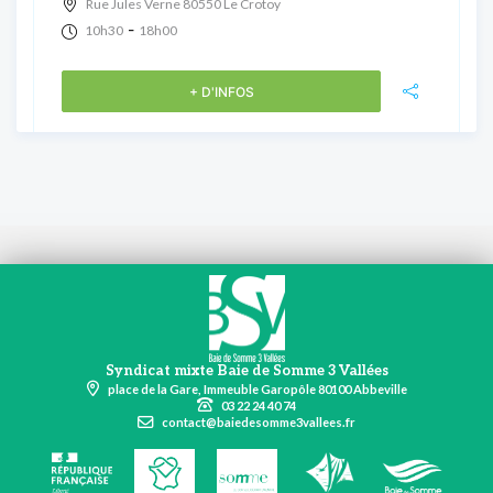
Rue Jules Verne 80550 Le Crotoy
-
10h30
18h00
+ D'INFOS
Syndicat mixte Baie de Somme 3 Vallées
place de la Gare, Immeuble Garopôle 80100 Abbeville
03 22 24 40 74
contact@baiedesomme3vallees.fr