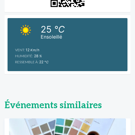
25
°C
Ensoleillé
VENT:
12
Km/h
HUMIDITÉ:
28
%
RESSEMBLE À:
22
°C
Événements similaires