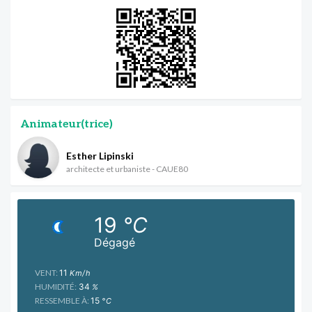
Animateur(trice)
Esther Lipinski
architecte et urbaniste - CAUE80
19
°C
Dégagé
VENT:
11
Km/h
HUMIDITÉ:
34
%
RESSEMBLE À:
15
°C