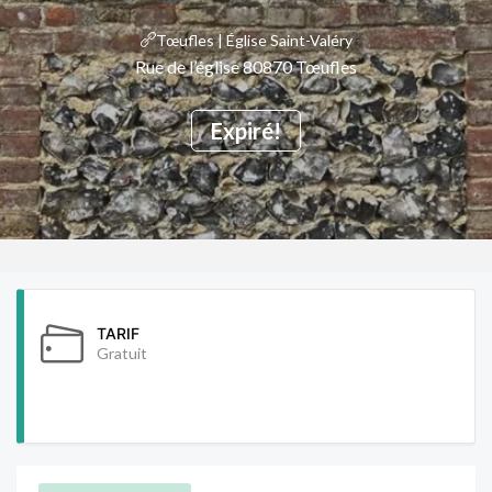
Tœufles | Église Saint-Valéry
Rue de l’église 80870 Tœufles
Expiré!
TARIF
Gratuit