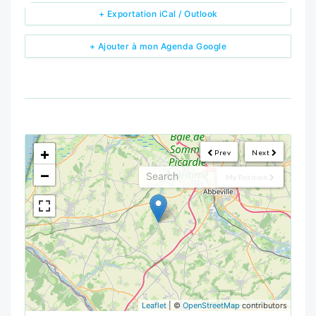
+ Exportation iCal / Outlook
+ Ajouter à mon Agenda Google
<!--
-->
+
Prev
Next
−
My Position
Leaflet
| ©
OpenStreetMap
contributors