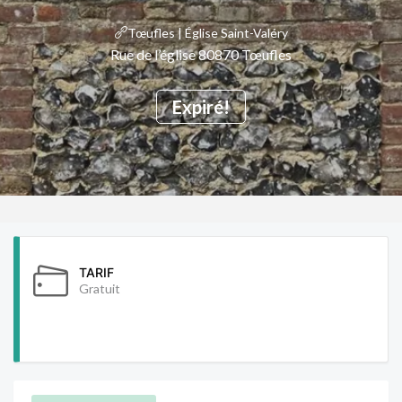
Tœufles | Église Saint-Valéry
Rue de l’église 80870 Tœufles
Expiré!
TARIF
Gratuit