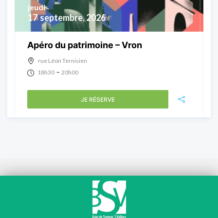
jeudi
17
septembre, 2026
Apéro du patrimoine – Vron
rue Léon Ternisien
-
18h30
20h00
JE RÉSERVE