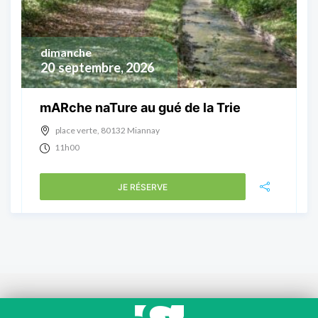
dimanche
20
septembre, 2026
mARche naTure au gué de la Trie
place verte, 80132 Miannay
11h00
JE RÉSERVE