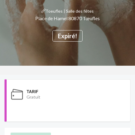
Toeufles | Salle des fêtes
Place de Hamel 80870 Tœufles
Expiré!
TARIF
Gratuit