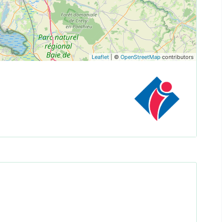
Leaflet
| ©
OpenStreetMap
contributors