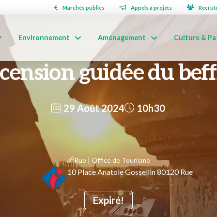
Marchés publics
Appels à projets
Recrut
Environnement
Aménagement
Culture & Pa
cension guidée du beff
29 Août 2024
10h30
Rue | Office de Tourisme
10 Place Anatole Gossellin 80120 Rue
Expiré!