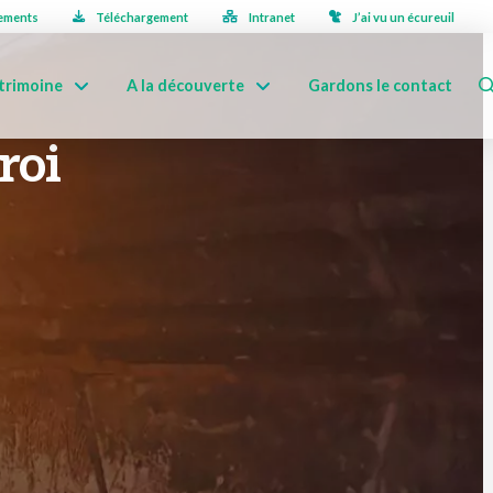
ements
Téléchargement
Intranet
J’ai vu un écureuil
trimoine
A la découverte
Gardons le contact
roi