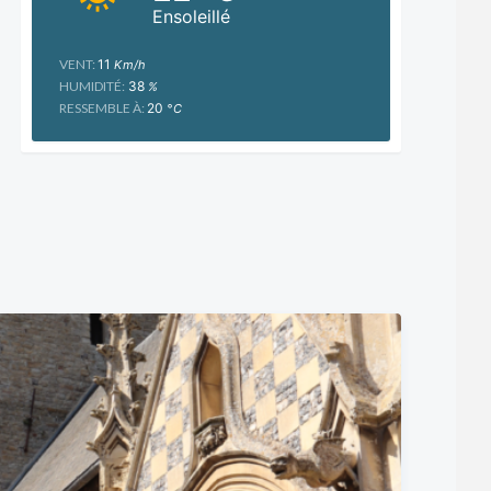
Ensoleillé
VENT:
11
Km/h
HUMIDITÉ:
38
%
RESSEMBLE À:
20
°C