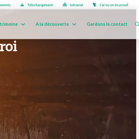
ements
Téléchargement
Intranet
J’ai vu un écureuil
trimoine
A la découverte
Gardons le contact
roi