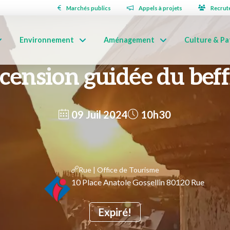
Marchés publics
Appels à projets
Recrut
Environnement
Aménagement
Culture & Pa
cension guidée du beff
09 Juil 2024
10h30
Rue | Office de Tourisme
10 Place Anatole Gossellin 80120 Rue
Expiré!