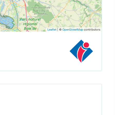
Leaflet
| ©
OpenStreetMap
contributors