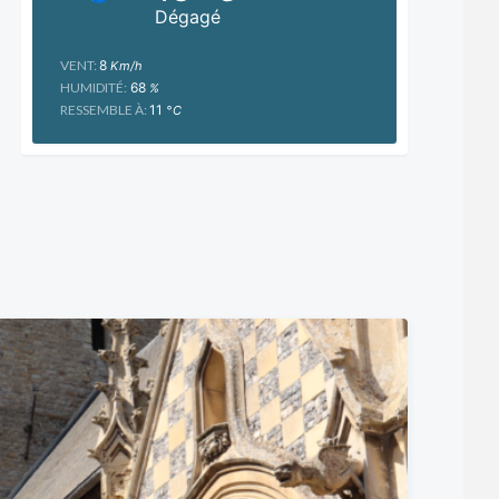
Dégagé
VENT:
8
Km/h
HUMIDITÉ:
68
%
RESSEMBLE À:
11
°C