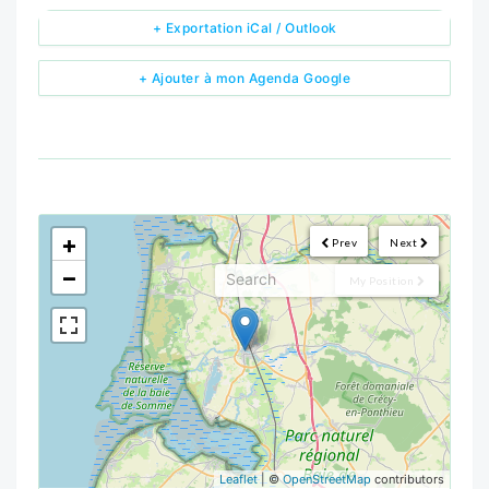
+ Exportation iCal / Outlook
+ Ajouter à mon Agenda Google
<!--
-->
+
Prev
Next
−
My Position
Leaflet
| ©
OpenStreetMap
contributors