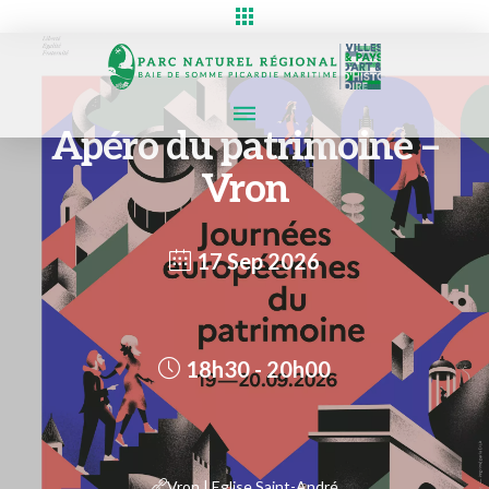
Apéro du patrimoine –
Vron
17 Sep 2026
18h30 - 20h00
Vron | Eglise Saint-André