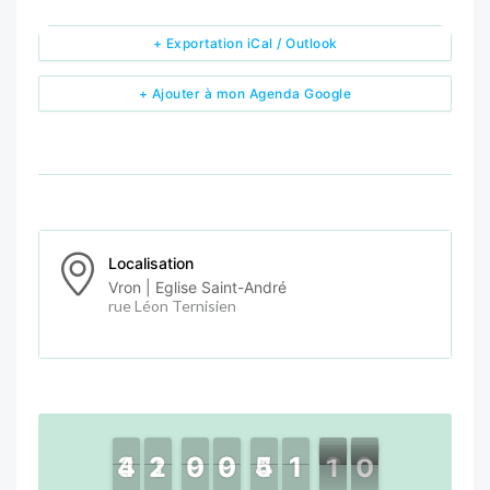
+ Exportation iCal / Outlook
+ Ajouter à mon Agenda Google
Localisation
Vron | Eglise Saint-André
rue Léon Ternisien
4
4
3
3
2
2
1
1
9
9
0
0
9
9
0
0
4
4
5
5
1
1
1
1
0
1
0
9
0
9