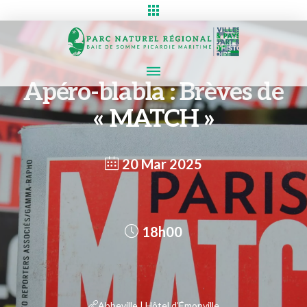
Apéro-blabla : Brèves de
« MATCH »
20 Mar 2025
18h00
Abbeville | Hôtel d'Émonville