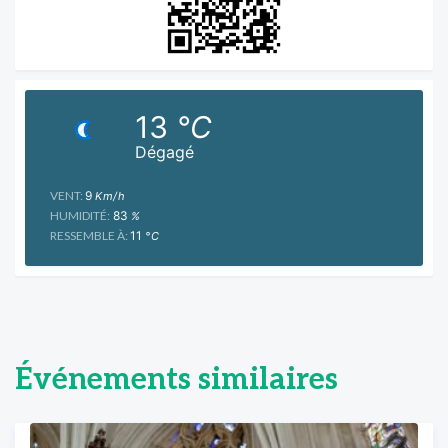
13
°C
Dégagé
VENT:
9
Km/h
HUMIDITÉ:
83
%
RESSEMBLE À:
11
°C
Événements similaires