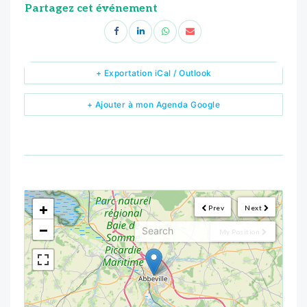
Partagez cet événement
+ Exportation iCal / Outlook
+ Ajouter à mon Agenda Google
<!--
-->
+
Prev
Next
−
My Position